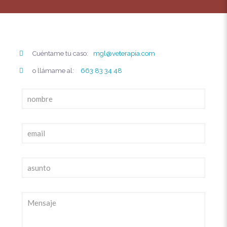
Cuéntame tu caso:
mgl@veterapia.com
o llámame al:
663 83 34 48